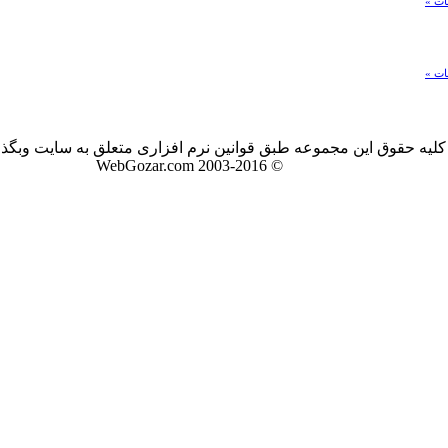
ات »
ات »
کليه حقوق اين مجموعه طبق قوانين نرم افزاری متعلق به سايت وبگذ
© 2003-2016 WebGozar.com