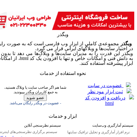
وبگذر
وبگذر
مجموعه‌ی کاملی از ابزار وب فارسی است که به صورت راي
در اختيار سايت‌ها و وبلاگهای ايرانی قرار می گيرد.
وبگذر اين قدرت را به مديران سايت‌ها و وبلاگ‌ها می دهد تا بدون ن
به دانش فنی و امکانات خاص و تنها با افزودن يک کد 
ابزار پيشرفته استفاده کنند.
نحوه استفاده از خدمات
عضويت در سايت
شما هم اگر صاحب سايت يا وبلاگ هستيد،
ثبت ابزار مود نظر
به جمع کاربران وبگذر بپيونديد.
دريافت و افزودن کد
html
- عضويت در وبگذر رايگان می‌باشد.
ابزار و خدمات
سيستم آمارگيری وب‌سايت
سيستم نظرسنجی آنلاين
سیستم برگزاری نظرسنجی‌های اینترنت
نرم افزار آمارگيری و تحليل ترافيک سايتها