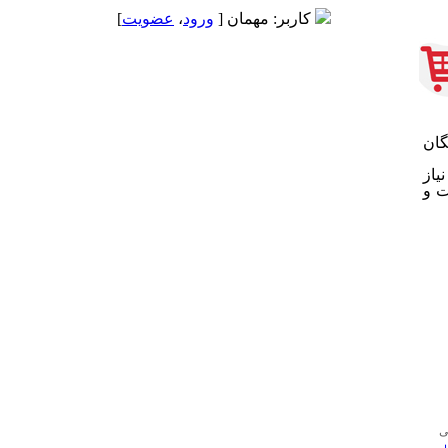
کاربر:
مهمان
[
ورود
،
عضويت
]
گان
یاز
html، از امکانات و
ی